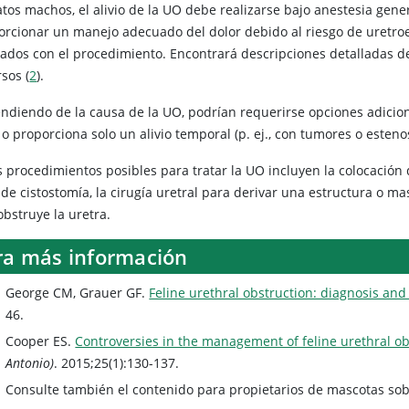
atos machos, el alivio de la UO debe realizarse bajo anestesia gen
orcionar un manejo adecuado del dolor debido al riesgo de uretro
iados con el procedimiento. Encontrará descripciones detalladas 
sos (
2
).
ndiendo de la causa de la UO, podrían requerirse opciones adiciona
 o proporciona solo un alivio temporal (p. ej., con tumores o esteno
s procedimientos posibles para tratar la UO incluyen la colocación 
de cistostomía, la cirugía uretral para derivar una estructura o masa
obstruye la uretra.
ra más información
George CM, Grauer GF.
Feline urethral obstruction: diagnosis a
46.
Cooper ES.
Controversies in the management of feline urethral ob
Antonio)
. 2015;25(1):130-137.
Consulte también el contenido para propietarios de mascotas sob