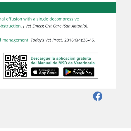
nal effusion with a single decompressive
obstruction
.
J Vet Emerg Crit Care (San Antonio)
.
and management
.
Today's Vet Pract
. 2016;6(4):36-46.