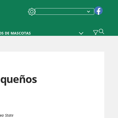
OS DE MASCOTAS
equeños
wa State