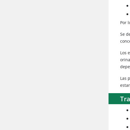
Por l
Se d
conce
Los e
orina
depe
Las p
esta
Tr