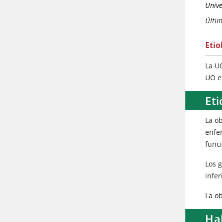
Unive
Últi
Etio
La U
UO e
Eti
La ob
enfe
funci
Los 
infer
La o
Hal