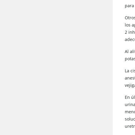
para 
Otros
los a
2 in
adec
Al al
pota
La c
anest
vejig
En úl
urin
meno
soluc
uretr