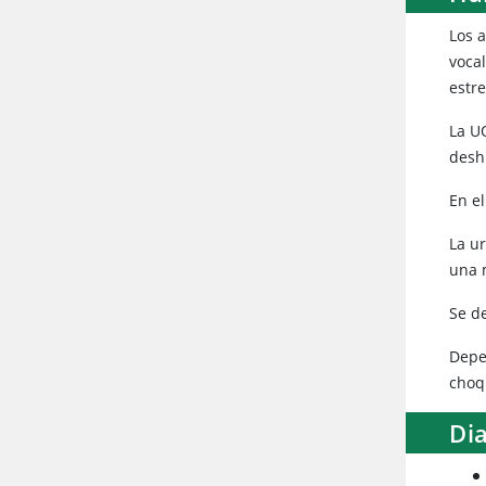
Los 
vocal
estr
La U
desh
En e
La u
una 
Se d
Depe
choq
Di