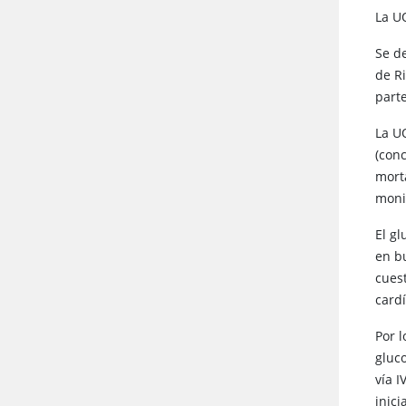
La U
Se de
de R
parte
La U
(con
mort
moni
El gl
en b
cues
card
Por 
gluco
vía I
inici