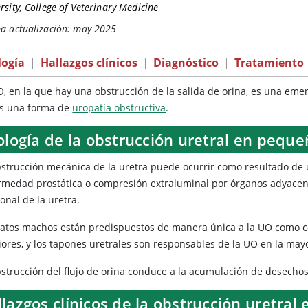
rsity, College of Veterinary Medicine
ma actualización: may 2025
logía
|
Hallazgos clínicos
|
Diagnóstico
|
Tratamiento
O, en la que hay una obstrucción de la salida de orina, es una em
s una forma de
uropatía obstructiva
.
ología de la obstrucción uretral en pequ
strucción mecánica de la uretra puede ocurrir como resultado de ure
rmedad prostática o compresión extraluminal por órganos adyace
onal de la uretra.
gatos machos están predispuestos de manera única a la UO como co
iores, y los tapones uretrales son responsables de la UO en la mayo
bstrucción del flujo de orina conduce a la acumulación de desecho
lazgos clínicos de la obstrucción uretra