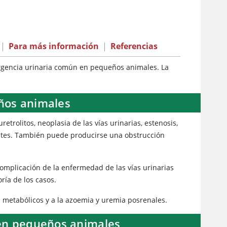
|
Para más información
|
Referencias
ergencia urinaria común en pequeños animales. La
eños animales
trolitos, neoplasia de las vías urinarias, estenosis,
ntes. También puede producirse una obstrucción
mplicación de la enfermedad de las vías urinarias
ría de los casos.
s metabólicos y a la azoemia y uremia posrenales.
l en pequeños animales