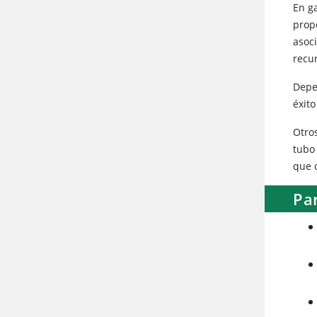
En g
prop
asoc
recur
Depe
éxito
Otro
tubo 
que 
Pa