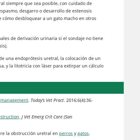
eral siempre que sea posible, con cuidado de
espasmo, desgarro o desarrollo de estenosis
de cómo desbloquear a un gato macho en otros
les de derivación urinaria si el sondaje no tiene
sis).
de una endoprótesis uretral, la colocación de un
, y la litotricia con láser para extirpar un cálculo
nd management
.
Today’s Vet Pract
. 2016;6(4):36-
struction
.
J Vet Emerg Crit Care (San
re la obstrucción uretral en
perros
y
gatos
.