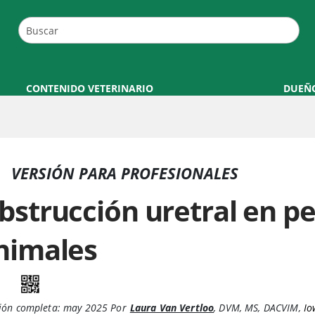
CONTENIDO VETERINARIO
DUEÑ
VERSIÓN PARA PROFESIONALES
bstrucción uretral en p
nimales
ión completa:
may 2025
Por
Laura Van Vertloo
,
DVM, MS, DACVIM
,
Io