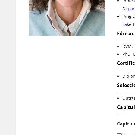
Profe
Depart
Progr
Lake 
Educac
DVM: 
PhD: U
Certifi
Diplom
Selecci
Outst
Capítu
Capítul