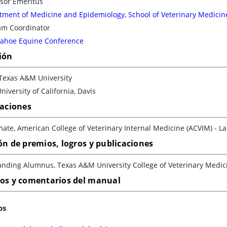
ssor Emeritus
ment of Medicine and Epidemiology, School of Veterinary Medicine, 
am Coordinator
Tahoe Equine Conference
ión
Texas A&M University
niversity of California, Davis
caciones
ate, American College of Veterinary Internal Medicine (ACVIM) - L
ón de premios, logros y publicaciones
anding Alumnus, Texas A&M University College of Veterinary Medic
los y comentarios del manual
os