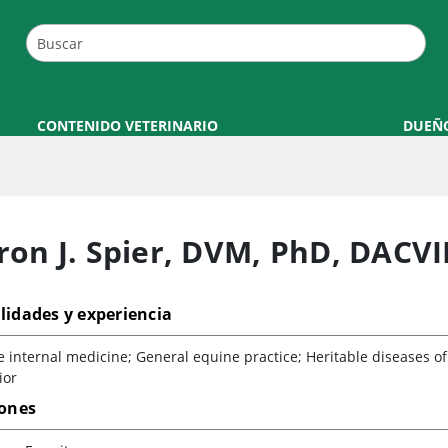
CONTENIDO VETERINARIO
DUEÑ
on J. Spier
,
DVM, PhD, DACV
lidades y experiencia
 internal medicine; General equine practice; Heritable diseases of
ior
iones