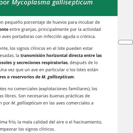
 por
Mycoplasma gallisepticum
 un pequeño porcentaje de huevos para incubar de
ente
entre granjas, principalmente por la actividad
e aves portadoras con infección aguda o crónica.
nte, los signos clínicos en el lote pueden estar
resadas, la
transmisión horizontal directa entre las
soles y secreciones respiratorias
, después de lo
Una vez que un ave en particular o los lotes están
res o reservorios de
M. gallisepticum
.
otes no comerciales (explotaciones familiares), los
as libres. Son necesarias buenas prácticas de
ón por
M. gallisepticum
en las aves comerciales a
ima frío, la mala calidad del aire o el hacinamiento,
mpeorar los signos clínicos.