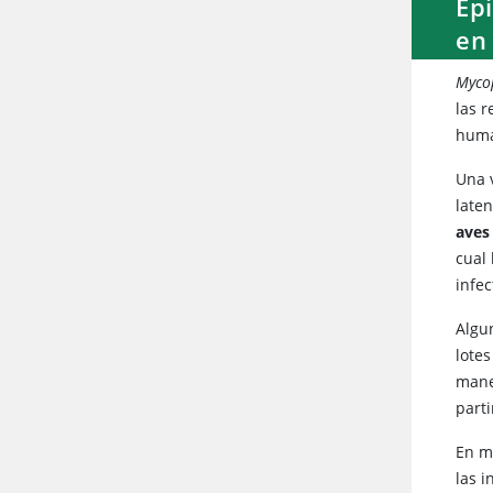
Epi
en
Myco
las r
huma
Una 
late
aves
cual 
infe
Algu
lote
mane
parti
En mu
las 