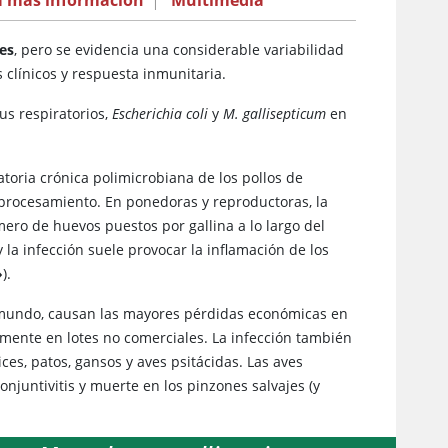
a más información
|
Multimedia
es
, pero se evidencia una considerable variabilidad
 clínicos y respuesta inmunitaria.
us respiratorios,
Escherichia coli
y
M. gallisepticum
en
oria crónica polimicrobiana de los pollos de
procesamiento. En ponedoras y reproductoras, la
ero de huevos puestos por gallina a lo largo del
 y la infección suele provocar la inflamación de los
»
).
l mundo, causan las mayores pérdidas económicas en
mente en lotes no comerciales. La infección también
ces, patos, gansos y aves psitácidas. Las aves
njuntivitis y muerte en los pinzones salvajes (y