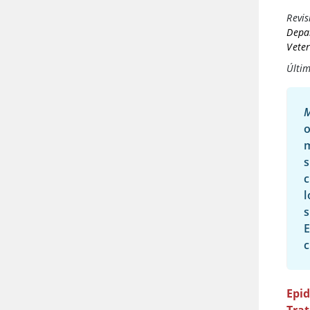
Revis
Depar
Veter
Últim
M
o
m
s
c
l
E
c
Epi