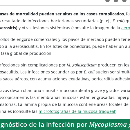
tasas de mortalidad pueden ser altas en los casos complicados
, f
 resultado de infecciones bacterianas secundarias (p. ej.,
E. coli
) 
serositis)
y otras lesiones sistémicas (consulte la imagen de la
aero
pollos de engorde comerciales y los pavos de mercado pueden tene
do a la aerosaculitis. En los lotes de ponedoras, puede haber un 
 tasa global de producción.
infecciones sin complicaciones por
M. gallisepticum
producen en los p
rosaculitis. Las infecciones secundarias por
E. coli
suelen ser simult
s sacos aéreos, con acumulaciones exudativas, pericarditis adhesiva
avos desarrollan una sinusitis mucopurulenta grave y grados variab
oscópicamente, las membranas mucosas están engrosadas, hiperplási
amatorias. La lámina propia de la mucosa contiene áreas focales de 
inales (consulte las
microfotografías de la mucosa traqueal
).
gnóstico de la infección por
Mycoplasma g