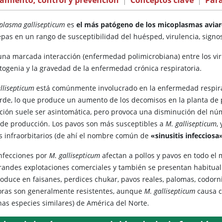
amiento, control y prevención
|
Conceptos clave
|
Par
plasma gallisepticum
es
el más patógeno de los micoplasmas aviar
epas en un rango de susceptibilidad del huésped, virulencia, signos
una marcada interacción (enfermedad polimicrobiana) entre los vir
atogenia y la gravedad de la enfermedad crónica respiratoria.
llisepticum
está comúnmente involucrado en la enfermedad respirat
rde, lo que produce un aumento de los decomisos en la planta de 
cción suele ser asintomática, pero provoca una disminución del núm
o de producción. Los pavos son más susceptibles a
M. gallisepticum
,
s infraorbitarios (de ahí el nombre común de
«sinusitis infecciosa
infecciones por
M. gallisepticum
afectan a pollos y pavos en todo e
grandes explotaciones comerciales y también se presentan habitual
oduce en faisanes, perdices chukar, pavos reales, palomas, codorni
oras son generalmente resistentes, aunque
M. gallisepticum
causa co
nas especies similares) de América del Norte.