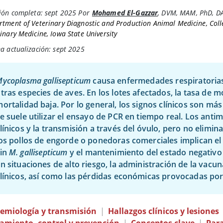
ión completa:
sept 2025
Por
Mohamed El-Gazzar
,
DVM, MAM, PhD, D
tment of Veterinary Diagnostic and Production Animal Medicine, Coll
inary Medicine, Iowa State University
a actualización: sept 2025
ycoplasma gallisepticum
causa enfermedades respiratorias 
tras especies de aves. En los lotes afectados, la tasa de m
ortalidad baja. Por lo general, los signos clínicos son más
e suele utilizar el ensayo de PCR en tiempo real. Los ant
línicos y la transmisión a través del óvulo, pero no elimina
os pollos de engorde o ponedoras comerciales implican el
sin
M. gallisepticum
y el mantenimiento del estado negativo 
n situaciones de alto riesgo, la administración de la vacu
línicos, así como las pérdidas económicas provocadas po
demiología y transmisión
|
Hallazgos clínicos y lesiones