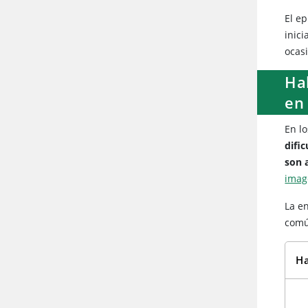
El ep
inici
ocas
Hal
en
En lo
difi
son a
image
La e
comú
Ha