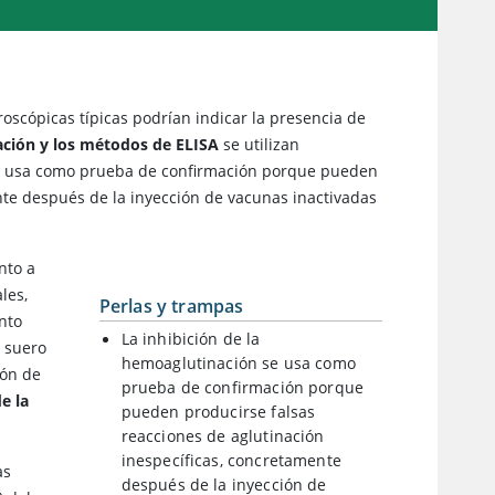
roscópicas típicas podrían indicar la presencia de
ación y los métodos de ELISA
se utilizan
 se usa como prueba de confirmación porque pueden
nte después de la inyección de vacunas inactivadas
nto a
les,
Perlas y trampas
ento
La inhibición de la
 suero
hemoaglutinación se usa como
ión de
prueba de confirmación porque
e la
pueden producirse falsas
reacciones de aglutinación
inespecíficas, concretamente
as
después de la inyección de