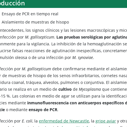
oducción
Ensayo de PCR en tiempo real
Aislamiento de muestras de hisopo
ntecedentes, los signos clínicos y las lesiones macroscópicas y mic
infección por
M. gallisepticum
.
Las pruebas serológicas por aglutin
nmente para la vigilancia. La inhibición de la hemoaglutinación
ucirse falsas reacciones de aglutinación inespecíficas, concretame
mulsión oleosa o de una infección por
M. synoviae
.
nfección por
M. gallisepticum
debe confirmarse mediante el aislamie
r de muestras de hisopo de los senos infraorbitarios, cornetes nasa
idura coanal, tráquea, alveolos, pulmones o conjuntiva. El aislami
ario se realiza en un medio de
cultivo
de
Mycoplasma
que contiene
-15 %. Las colonias en medio de agar se utilizan para la identificac
cies mediante
inmunofluorescencia con anticuerpos específicos d
cie
o mediante
ensayo de PCR
.
nfección por
E. coli
, la
enfermedad de Newcastle
, la
gripe aviar
y otr