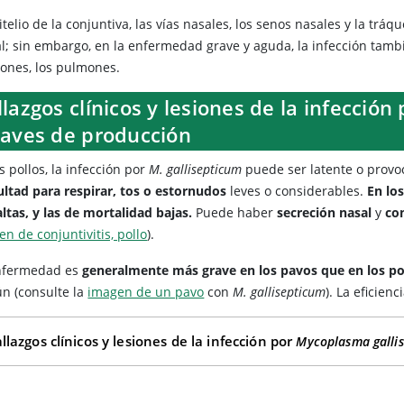
itelio de la conjuntiva, las vías nasales, los senos nasales y la trá
al; sin embargo, en la enfermedad grave y aguda, la infección tambi
iones, los pulmones.
lazgos clínicos y lesiones de la infección
 aves de producción
s pollos, la infección por
M. gallisepticum
puede ser latente o provo
cultad para respirar, tos o estornudos
leves o considerables.
En lo
ltas, y las de mortalidad bajas.
Puede haber
secreción nasal
y
con
n de conjuntivitis, pollo
).
nfermedad es
generalmente más grave en los pavos que en los po
n (consulte la
imagen de un pavo
con
M. gallisepticum
). La eficie
llazgos clínicos y lesiones de la infección por
Mycoplasma galli