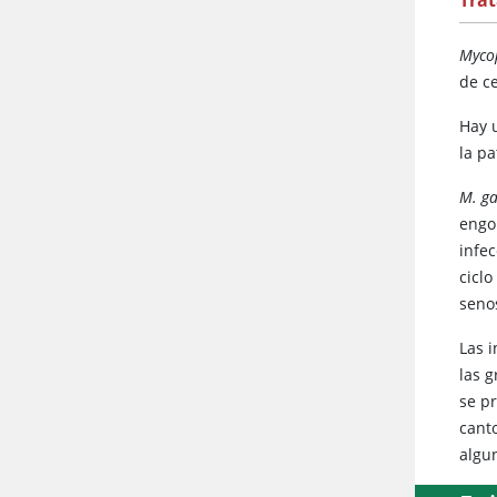
Trat
Myco
de c
Hay 
la p
M. ga
engo
infe
cicl
seno
Las 
las 
se pr
cant
algu