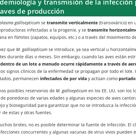
demiología y transmisión de la infección
 aves de producción
plasma gallisepticum
se
transmite verticalmente
(transovárico) en
eproductoras infectadas a la progenie, y se
transmite horizontalm
na en fómites (zapatos, equipos, etc.) o a través del movimiento d
vez que
M. gallisepticum
se introduce, ya sea vertical u horizontalme
ntes durante días o meses. Sin embargo, cuando las aves están est
 dentro de un lote a menudo ocurre rápidamente a través de aero
los signos clínicos de la enfermedad se propagan por todo el lote. 
ctados, permanecen
infectados de por vida
y actúan como
portado
nos posibles reservorios de
M. gallisepticum
en los EE. UU. son los l
s de ponedoras de varias edades y algunas especies de aves cantor
jo y bioseguridad para garantizar que no se introduzca la infecci
r de estas y otras fuentes.
chos brotes, no es posible determinar la fuente de infección. El cl
infecciones concurrentes y algunas vacunas de virus vivos pueden e