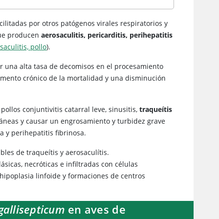
acilitadas por otros patógenos virales respiratorios y
que producen
aerosaculitis, pericarditis, perihepatitis
saculitis, pollo
).
r una alta tasa de decomisos en el procesamiento
aumento crónico de la mortalidad y una disminución
ollos conjuntivitis catarral leve, sinusitis,
traqueítis
áneas y causar un engrosamiento y turbidez grave
 y perihepatitis fibrinosa.
les de traqueítis y aerosaculítis.
cas, necróticas e infiltradas con células
hipoplasia linfoide y formaciones de centros
allisepticum
en aves de