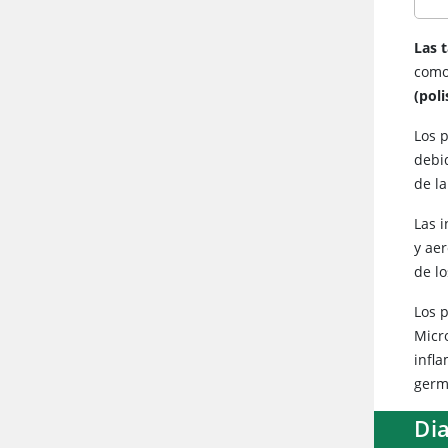
Las 
como
(poli
Los 
debi
de la
Las 
y ae
de lo
Los p
Micr
infl
germ
Dia