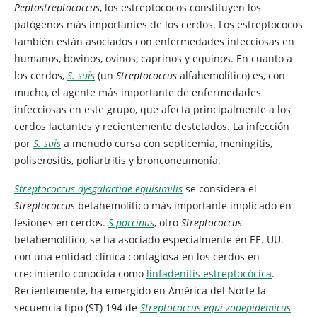
Peptostreptococcus
, los estreptococos constituyen los
patógenos más importantes de los cerdos. Los estreptococos
también están asociados con enfermedades infecciosas en
humanos, bovinos, ovinos, caprinos y equinos. En cuanto a
los cerdos,
S. suis
(un
Streptococcus
alfahemolítico) es, con
mucho, el agente más importante de enfermedades
infecciosas en este grupo, que afecta principalmente a los
cerdos lactantes y recientemente destetados. La infección
por
S. suis
a menudo cursa con septicemia, meningitis,
poliserositis, poliartritis y bronconeumonía.
Streptococcus dysgalactiae equisimilis
se considera el
Streptococcus
betahemolítico más importante implicado en
lesiones en cerdos.
S porcinus
, otro
Streptococcus
betahemolítico, se ha asociado especialmente en EE. UU.
con una entidad clínica contagiosa en los cerdos en
crecimiento conocida como
linfadenitis estreptocócica
.
Recientemente, ha emergido en América del Norte la
secuencia tipo (ST) 194 de
Streptococcus equi zooepidemicus