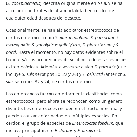
(
S. zooepidemicus
), descrita originalmente en Asia, y se ha
asociado con brotes de alta mortalidad en cerdos de
cualquier edad después del destete.
Ocasionalmente, se han aislado otros estreptococos de
cerdos enfermos, como
S. pluranimalium
,
S. parcorum
,
S.
hyovaginalis
,
S. gallolyticus gallolyticus
,
S. plurextorum
y
S.
porci
. Hasta el momento, no hay datos evidentes sobre el
hábitat y/o las propiedades de virulencia de estas especies
estreptocócicas. Además, a veces se aíslan
S. parasuis
(que
incluye
S. suis
serotipos 20, 22 y 26) y
S. orisratti
(anterior
S.
suis
serotipos 32 y 24) de cerdos enfermos.
Los enterococos fueron anteriormente clasificados como
estreptococos, pero ahora se reconocen como un género
distinto. Los enterococos residen en el tracto intestinal y
pueden causar enfermedad en múltiples especies. En
cerdos, el grupo de especies de
Enterococcus faecium
, que
incluye principalmente
E. durans
y
E. hirae
, está