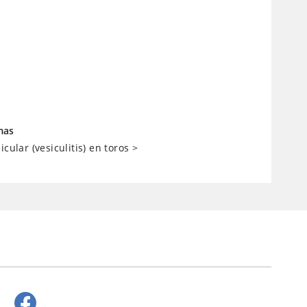
mas
icular (vesiculitis) en toros
>