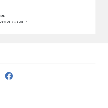
mas
 perros y gatos
>