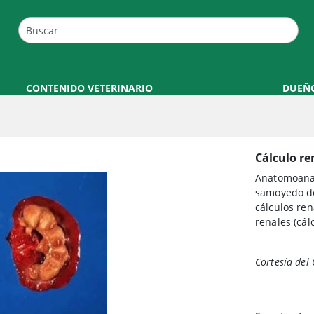
CONTENIDO VETERINARIO
DUEÑ
Cálculo r
Anatomoanat
samoyedo de 
cálculos rena
renales (cál
Cortesía del 