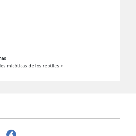
mas
s micóticas de los reptiles
>