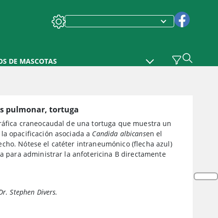
OS DE MASCOTAS
is pulmonar, tortuga
gráfica craneocaudal de una tortuga que muestra un
la opacificación asociada a
Candida albicans
en el
cho. Nótese el catéter intraneumónico (flecha azul)
za para administrar la anfotericina B directamente
Dr. Stephen Divers.