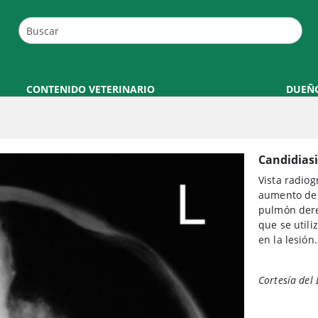
CONTENIDO VETERINARIO
DUEÑ
Candidias
Vista radio
aumento de 
pulmón dere
que se utili
en la lesión.
Cortesía del 