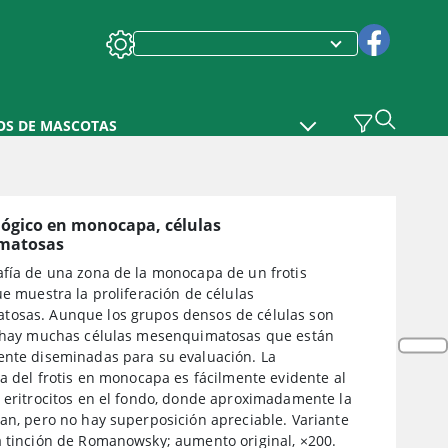
OS DE MASCOTAS
ológico en monocapa, células
matosas
afía de una zona de la monocapa de un frotis
ue muestra la proliferación de células
osas. Aunque los grupos densos de células son
, hay muchas células mesenquimatosas que están
ente diseminadas para su evaluación. La
ca del frotis en monocapa es fácilmente evidente al
s eritrocitos en el fondo, donde aproximadamente la
an, pero no hay superposición apreciable. Variante
a tinción de Romanowsky; aumento original, ×200.