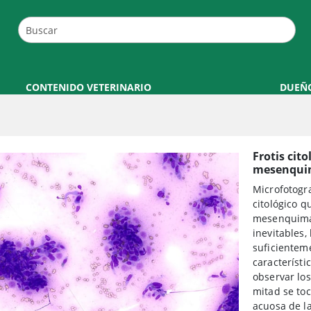
CONTENIDO VETERINARIO
DUEÑ
Frotis cit
mesenqui
Microfotogr
citológico q
mesenquimat
inevitables
suficientem
característi
observar lo
mitad se toc
acuosa de l