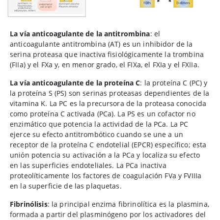
La vía anticoagulante de la antitrombina
: el
anticoagulante antitrombina (AT) es un inhibidor de la
serina proteasa que inactiva fisiológicamente la trombina
(FIIa) y el FXa y, en menor grado, el FIXa, el FXIa y el FXIIa.
La vía anticoagulante de la proteína C
: la proteína C (PC) y
la proteína S (PS) son serinas proteasas dependientes de la
vitamina K. La PC es la precursora de la proteasa conocida
como proteína C activada (PCa). La PS es un cofactor no
enzimático que potencia la actividad de la PCa. La PC
ejerce su efecto antitrombótico cuando se une a un
receptor de la proteína C endotelial (EPCR) específico; esta
unión potencia su activación a la PCa y localiza su efecto
en las superficies endoteliales. La PCa inactiva
proteolíticamente los factores de coagulación FVa y FVIIIa
en la superficie de las plaquetas.
Fibrinólisis
: la principal enzima fibrinolítica es la plasmina,
formada a partir del plasminógeno por los activadores del