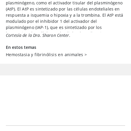
plasminógeno, como el activador tisular del plasminógeno
(AtP). El AtP es sintetizado por las células endoteliales en
respuesta a isquemia o hipoxia y a la trombina. El AtP está
modulado por el inhibidor 1 del activador del
plasminógeno (IAP-1), que es sintetizado por los
hepatocitos, las células endoteliales, los adipocitos y otros
Cortesía de la Dra. Sharon Center.
tipos celulares. La alfa2-antiplasmina (alfa2-AP) es el
principal inhibidor plasmático de la plasmina en la
En estos temas
circulación. El inhibidor de la fibrinólisis activable por
Hemostasia y fibrinólisis en animales
>
trombina (TAFI) circula como una proenzima y se convierte
en un potente atenuador del sistema fibrinolítico tras la
activación por la trombina, la plasmina o el complejo
trombina-trombomodulina. Funcionalmente, el TAFI regula
a la baja la fibrinólisis eliminando los residuos de lisina C-
terminal de la fibrina parcialmente degradada, evitando
así la regulación positiva de la unión y activación del
plasminógeno. Los productos de degradación del coágulo
incluyen el dímero D y los PDF (fibrinógeno y productos de
degradación de la fibrina, que son fragmentos circulantes
de fibrinógeno y fibrina soluble).