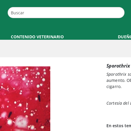
CONTENIDO VETERINARIO
DUEÑ
Sporothrix
Sporothrix s
aumento. Ob
cigarro.
Cortesía del 
En estos te