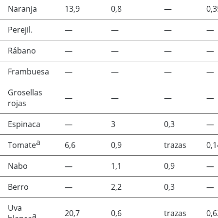
Naranja
13,9
0,8
—
0,3
Perejil.
—
—
—
—
Rábano
—
—
—
—
Frambuesa
—
—
—
—
Grosellas
—
—
—
—
rojas
Espinaca
—
3
0,3
—
a
Tomate
6,6
0,9
trazas
0,1
Nabo
—
1,1
0,9
—
Berro
—
2,2
0,3
—
Uva
20,7
0,6
trazas
0,6
a