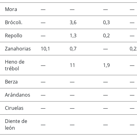
Mora
—
—
—
—
Brócoli.
—
3,6
0,3
—
Repollo
—
1,3
0,2
—
Zanahorias
10,1
0,7
—
0,2
Heno de
—
11
1,9
—
trébol
Berza
—
—
—
—
Arándanos
—
—
—
—
Ciruelas
—
—
—
—
Diente de
—
—
—
—
león