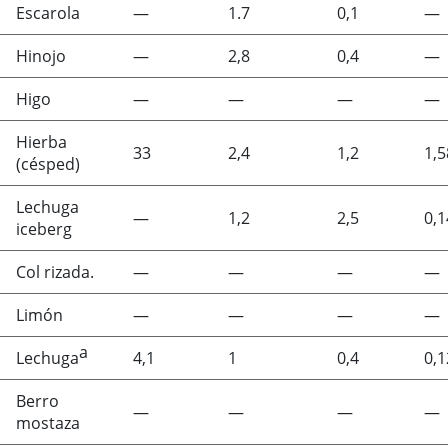
Escarola
—
1.7
0,1
—
Hinojo
—
2,8
0,4
—
Higo
—
—
—
—
Hierba
33
2,4
1,2
1,5
(césped)
Lechuga
—
1,2
2,5
0,1
iceberg
Col rizada.
—
—
—
—
Limón
—
—
—
—
a
Lechuga
4,1
1
0,4
0,1
Berro
—
—
—
—
mostaza