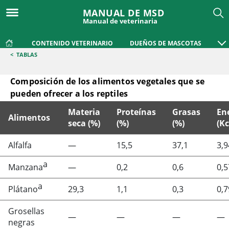
MANUAL DE MSD
Manual de veterinaria
CONTENIDO VETERINARIO
DUEÑOS DE MASCOTAS
<
TABLAS
Composición de los alimentos vegetales que se
pueden ofrecer a los reptiles
Materia
Proteínas
Grasas
En
Alimentos
seca (%)
(%)
(%)
(Kc
Composición de los alimentos vegetales que se pueden ofrec
Alfalfa
—
15,5
37,1
3,9
a
Manzana
—
0,2
0,6
0,5
a
Plátano
29,3
1,1
0,3
0,7
Grosellas
—
—
—
—
negras