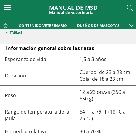
MANUAL DE MSD
Manual de veterinaria
CONTENIDO VETERINARIO
DUEÑOS DE MASCOTAS
<
TABLAS
Información general sobre las ratas
Información general sobre las ratas
Esperanza de vida
1,5 a 3 años
Cuerpo: de 23 a 28 cm
Duración
Cola: de 18 a 23 cm
12 a 23 onzas (350 a
Peso
650 g)
Rango de temperatura de la
64 °F a 79 °F (18 °C a
jaula
26 °C)
Humedad relativa
30 a 70 %