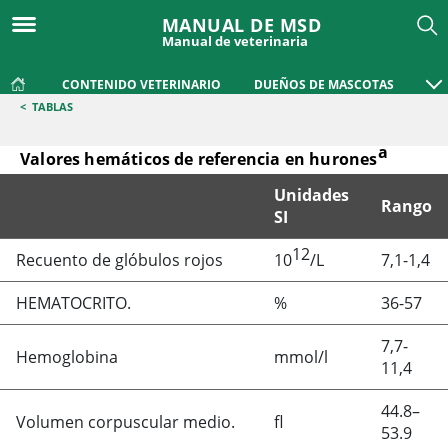
MANUAL DE MSD
Manual de veterinaria
CONTENIDO VETERINARIO
DUEÑOS DE MASCOTAS
<
TABLAS
a
Valores hemáticos de referencia en hurones
Unidades
Rango
SI
12
Valores hemáticos de referencia en huronesa
Recuento de glóbulos rojos
10
/L
7,1-1,4
HEMATOCRITO.
%
36-57
7,7-
Hemoglobina
mmol/l
11,4
44.8–
Volumen corpuscular medio.
fl
53.9