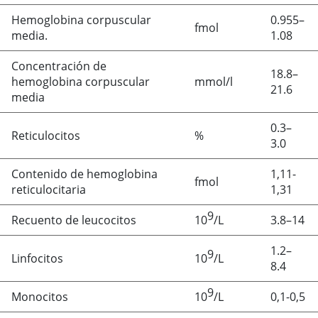
Hemoglobina corpuscular
0.955–
fmol
media.
1.08
Concentración de
18.8–
hemoglobina corpuscular
mmol/l
21.6
media
0.3–
Reticulocitos
%
3.0
Contenido de hemoglobina
1,11-
fmol
reticulocitaria
1,31
9
Recuento de leucocitos
10
/L
3.8–14
1.2–
9
Linfocitos
10
/L
8.4
9
Monocitos
10
/L
0,1-0,5