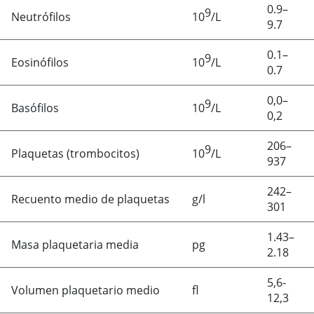
0.9–
9
Neutrófilos
10
/L
9.7
0.1–
9
Eosinófilos
10
/L
0.7
0,0–
9
Basófilos
10
/L
0,2
206–
9
Plaquetas (trombocitos)
10
/L
937
242–
Recuento medio de plaquetas
g/l
301
1.43–
Masa plaquetaria media
pg
2.18
5,6-
Volumen plaquetario medio
fl
12,3