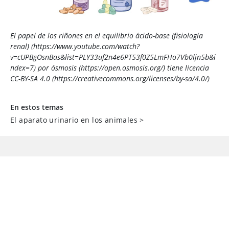
El papel de los riñones en el equilibrio ácido-base (fisiología
renal) (https://www.youtube.com/watch?
v=cUPBgOsnBas&list=PLY33uf2n4e6PT53f0Z5LmFHo7Vb0ljn5b&i
ndex=7) por ósmosis (https://open.osmosis.org/) tiene licencia
CC-BY-SA 4.0 (https://creativecommons.org/licenses/by-sa/4.0/)
En estos temas
El aparato urinario en los animales
>