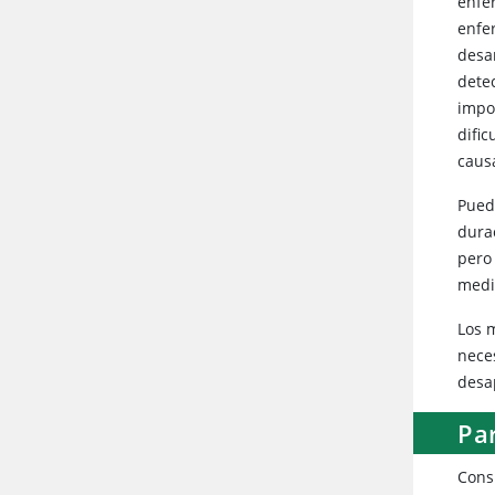
enfe
enfe
desa
detec
impo
difi
causa
Pued
durac
pero 
medi
Los 
nece
desa
Pa
Cons