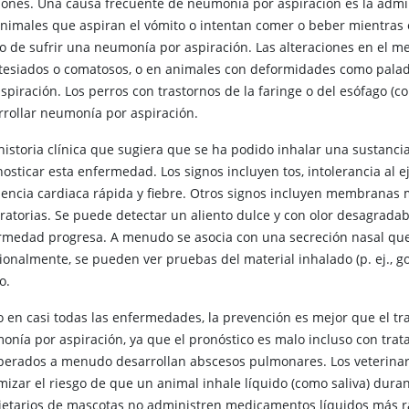
ones. Una causa frecuente de neumonía por aspiración es la admi
animales que aspiran el vómito o intentan comer o beber mientras
go de sufrir una neumonía por aspiración. Las alteraciones en el 
tesiados o comatosos, o en animales con deformidades como pal
aspiración. Los perros con trastornos de la faringe o del esófago 
rrollar neumonía por aspiración.
historia clínica que sugiera que se ha podido inhalar una sustanci
osticar esta enfermedad. Los signos incluyen tos, intolerancia al eje
uencia cardiaca rápida y fiebre. Otros signos incluyen membranas
iratorias. Se puede detectar un aliento dulce y con olor desagrada
rmedad progresa. A menudo se asocia con una secreción nasal que a
onalmente, se pueden ver pruebas del material inhalado (p. ej., got
o.
 en casi todas las enfermedades, la prevención es mejor que el tra
onía por aspiración, ya que el pronóstico es malo incluso con trata
perados a menudo desarrollan abscesos pulmonares. Los veterinar
mizar el riesgo de que un animal inhale líquido (como saliva) duran
ietarios de mascotas no administren medicamentos líquidos más rá