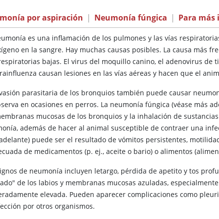
monía por aspiración
|
Neumonía fúngica
|
Para más 
eumonía
es una inflamación de los pulmones y las vías respiratorias
xígeno en la sangre. Hay muchas causas posibles. La causa más fre
respiratorias bajas. El virus del moquillo canino, el adenovirus de ti
arainfluenza causan lesiones en las vías aéreas y hacen que el ani
nvasión parasitaria de los bronquios también puede causar neumo
bserva en ocasiones en perros. La neumonía fúngica (véase más ade
membranas mucosas de los bronquios y la inhalación de sustancias
onía, además de hacer al animal susceptible de contraer una infe
adelante) puede ser el resultado de vómitos persistentes, motilida
ecuada de medicamentos (p. ej., aceite o bario) o alimentos (alimen
signos de neumonía incluyen letargo, pérdida de apetito y tos prof
lado" de los labios y membranas mucosas azuladas, especialmente 
radamente elevada. Pueden aparecer complicaciones como pleuriti
fección por otros organismos.