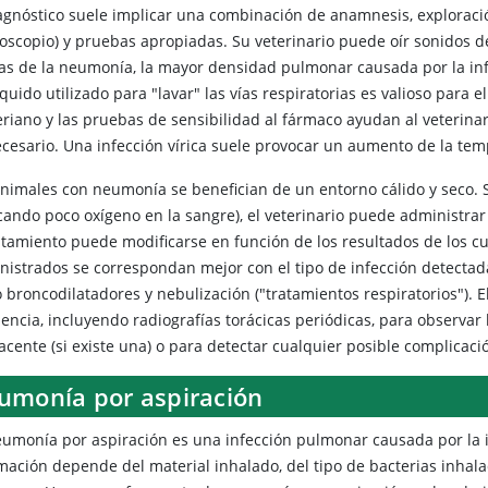
iagnóstico suele implicar una combinación de anamnesis, exploraci
toscopio) y pruebas apropiadas. Su veterinario puede oír sonidos de
ías de la neumonía, la mayor densidad pulmonar causada por la infl
íquido utilizado para "lavar" las vías respiratorias es valioso para e
riano y las pruebas de sensibilidad al fármaco ayudan al veterinari
ecesario. Una infección vírica suele provocar un aumento de la tem
animales con neumonía se benefician de un entorno cálido y seco
icando poco oxígeno en la sangre), el veterinario puede administrar
ratamiento puede modificarse en función de los resultados de los c
nistrados se correspondan mejor con el tipo de infección detectad
 broncodilatadores y nebulización ("tratamientos respiratorios"). 
encia, incluyendo radiografías torácicas periódicas, para observar
cente (si existe una) o para detectar cualquier posible complicaci
umonía por aspiración
eumonía
por aspiración es una infección pulmonar causada por la i
mación depende del material inhalado, del tipo de bacterias inhalad