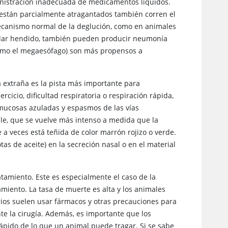
nistración inadecuada de medicamentos líquidos.
 están parcialmente atragantados también corren el
mecanismo normal de la deglución, como en animales
adar hendido, también pueden producir neumonía
(como el megaesófago) son más propensos a
a extraña es la pista más importante para
rcicio, dificultad respiratoria o respiración rápida,
 mucosas azuladas y espasmos de las vías
ble, que se vuelve más intenso a medida que la
 veces está teñida de color marrón rojizo o verde.
as de aceite) en la secreción nasal o en el material
tamiento. Este es especialmente el caso de la
miento. La tasa de muerte es alta y los animales
ios suelen usar fármacos y otras precauciones para
te la cirugía. Además, es importante que los
pido de lo que un animal puede tragar. Si se sabe