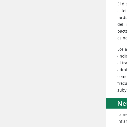
El d
este
tard
del l
bacte
es n
Los 
(ind
el t
admi
como
frecu
subya
Ne
La n
infla