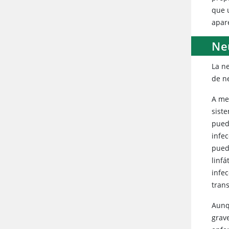
que 
apar
Ne
La
ne
de n
A me
sist
pued
infe
pued
linfá
infec
tran
Aunq
grav