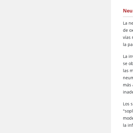
Neu
La n
de o
vías 
la p
La i
se o
las 
neum
más 
inad
Los 
"sop
mode
la in