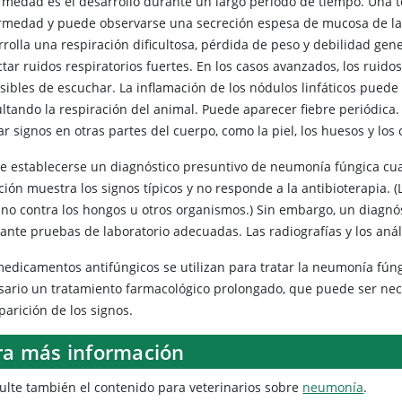
rmedad es el desarrollo durante un largo periodo de tiempo. Una to
rmedad y puede observarse una secreción espesa de mucosa de la
rrolla una respiración dificultosa, pérdida de peso y debilidad gen
tar ruidos respiratorios fuertes. En los casos avanzados, los ruido
sibles de escuchar. La inflamación de los nódulos linfáticos puede 
cultando la respiración del animal. Puede aparecer fiebre periódic
r signos en otras partes del cuerpo, como la piel, los huesos y los 
e establecerse un diagnóstico presuntivo de neumonía fúngica cua
ión muestra los signos típicos y no responde a la antibioterapia. (L
no contra los hongos u otros organismos.) Sin embargo, un diagnóst
ante pruebas de laboratorio adecuadas. Las radiografías y los anál
medicamentos antifúngicos se utilizan para tratar la neumonía fúngi
sario un tratamiento farmacológico prolongado, que puede ser nec
parición de los signos.
ra más información
ulte también el contenido para veterinarios sobre
neumonía
.