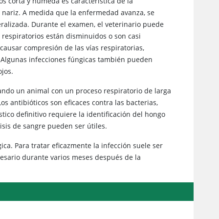
s corta y húmeda es característica de la
 nariz. A medida que la enfermedad avanza, se
eralizada. Durante el examen, el veterinario puede
s respiratorios están disminuidos o son casi
causar compresión de las vías respiratorias,
a. Algunas infecciones fúngicas también pueden
ojos.
ndo un animal con un proceso respiratorio de larga
os antibióticos son eficaces contra las bacterias,
ico definitivo requiere la identificación del hongo
isis de sangre pueden ser útiles.
ca. Para tratar eficazmente la infección suele ser
esario durante varios meses después de la