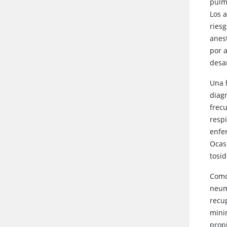
pulm
Los 
ries
anes
por 
desa
Una 
diagn
frec
resp
enfe
Ocasi
tosid
Como
neum
recu
mini
prop