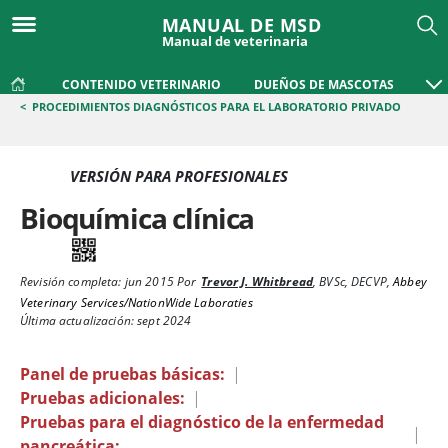
MANUAL DE MSD
Manual de veterinaria
CONTENIDO VETERINARIO
DUEÑOS DE MASCOTAS
<
PROCEDIMIENTOS DIAGNÓSTICOS PARA EL LABORATORIO PRIVADO
VERSIÓN PARA PROFESIONALES
Bioquímica clínica
Revisión completa:
jun 2015
Por
Trevor J. Whitbread
,
BVSc, DECVP
,
Abbey
Veterinary Services/NationWide Laboraties
Última actualización: sept 2024
Panel de pruebas básicas:
|
Pruebas adicionales:
|
Pruebas para el diagnóstico de la enfermedad
|
pancreática: