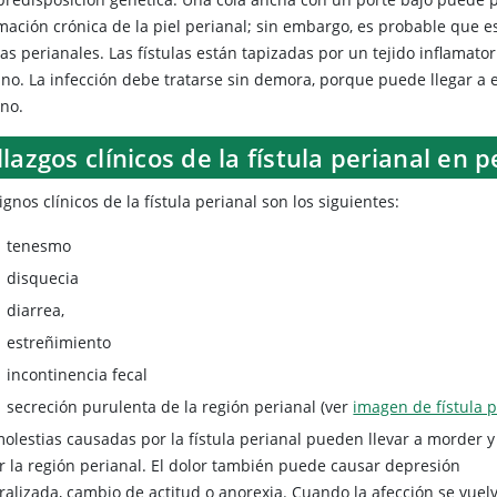
amación crónica de la piel perianal; sin embargo, es probable que e
las perianales. Las fístulas están tapizadas por un tejido inflamato
ano. La infección debe tratarse sin demora, porque puede llegar a 
rno.
lazgos clínicos de la fístula perianal en p
ignos clínicos de la fístula perianal son los siguientes:
tenesmo
disquecia
diarrea,
estreñimiento
incontinencia fecal
secreción purulenta de la región perianal (ver
imagen de fístula p
molestias causadas por la fístula perianal pueden llevar a morder y
r la región perianal. El dolor también puede causar depresión
ralizada, cambio de actitud o anorexia. Cuando la afección se vuel