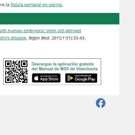
bre la
fístula perianal en perros
.
 with human embryonic stem cell-derived
ohn’s disease
.
Regen Med
. 2015;11(1):33-43.