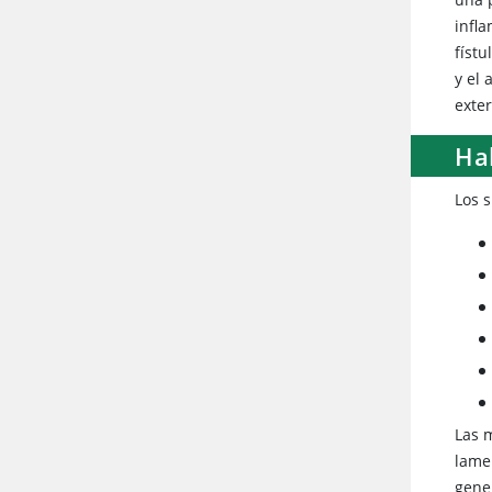
infl
fístu
y el 
exte
Hal
Los s
Las 
lame
gene