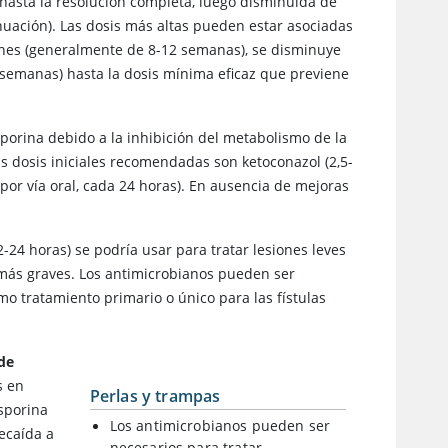
 hasta la resolución completa, luego disminuida de
nuación). Las dosis más altas pueden estar asociadas
ones (generalmente de 8-12 semanas), se disminuye
semanas) hasta la dosis mínima eficaz que previene
porina debido a la inhibición del metabolismo de la
Las dosis iniciales recomendadas son ketoconazol (2,5-
 por vía oral, cada 24 horas). En ausencia de mejoras
2-24 horas) se podría usar para tratar lesiones leves
 más graves. Los antimicrobianos pueden ser
mo tratamiento primario o único para las fístulas
de
s en
Perlas y trampas
osporina
Los antimicrobianos pueden ser
recaída a
necesarios para tratar