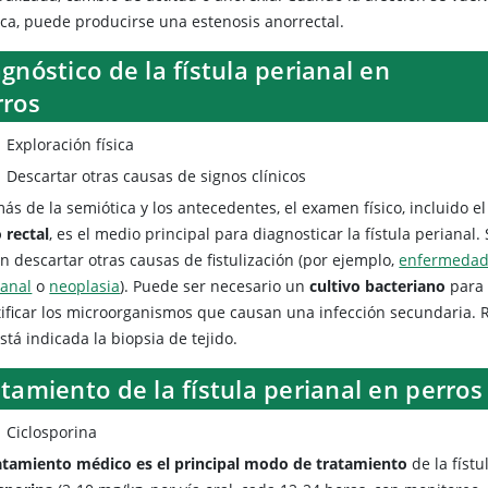
ica, puede producirse una estenosis anorrectal.
gnóstico de la fístula perianal en
rros
Exploración física
Descartar otras causas de signos clínicos
s de la semiótica y los antecedentes, el examen físico, incluido el
 rectal
, es el medio principal para diagnosticar la fístula perianal.
n descartar otras causas de fistulización (por ejemplo,
enfermedad
 anal
o
neoplasia
). Puede ser necesario un
cultivo bacteriano
para
tificar los microorganismos que causan una infección secundaria. 
stá indicada la biopsia de tejido.
tamiento de la fístula perianal en perros
Ciclosporina
ratamiento médico es el principal modo de tratamiento
de la fístu