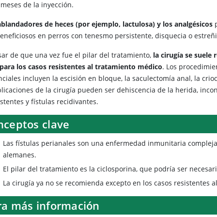
 meses de la inyección.
ablandadores de heces (por ejemplo, lactulosa) y los analgésicos
beneficiosos en perros con tenesmo persistente, disquecia o estreñ
sar de que una vez fue el pilar del tratamiento,
la cirugía se suele 
 para los casos resistentes al tratamiento médico
. Los procedimie
ciales incluyen la escisión en bloque, la saculectomía anal, la crio
icaciones de la cirugía pueden ser dehiscencia de la herida, incont
stentes y fístulas recidivantes.
nceptos clave
Las fístulas perianales son una enfermedad inmunitaria compleja
alemanes.
El pilar del tratamiento es la ciclosporina, que podría ser necesar
La cirugía ya no se recomienda excepto en los casos resistentes a
ra más información