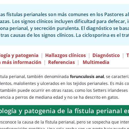
as fístulas perianales son más comunes en los Pastores 
azas. Los signos clínicos incluyen dificultad para defecar
ona perianal, y secreción purulenta. El diagnóstico se basa
tras causas de los signos clínicos. La ciclosporina es el tr
logía y patogenia
|
Hallazgos clínicos
|
Diagnóstico
|
a más información
|
Referencias
|
Multimedia
ístula perianal, también denominada
forunculosis anal
, se caracter
lentos, malolientes y ulcerados en los tejidos perianales. Es más
 también puede ocurrir en otras razas, como los Setters irlandeses 
uencia a perros de mediana edad y no se ha descrito en gatos.
ología y patogenia de la fístula perianal 
esconoce la causa de la fístula perianal, pero se sospecha que i
predisposición genética. Una cola ancha con un porte bajo puede p