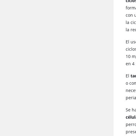
cicl
form
con 
la c
la r
El u
ciclo
10 mg
en 4
El
ta
o co
nece
peri
Se h
célu
perro
pres