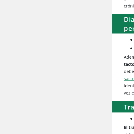
crón
Dia
pe
Ademá
tacto
debe
saco
iden
vez e
Tra
El t