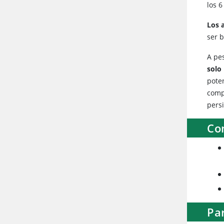
los 6
Los 
ser 
A pe
solo
poten
compl
persi
Co
Pa