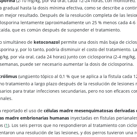
osporina
(2-10 mg/kg, por vía oral, cada 12-24 horas, con monitoreo,
a gradual hasta la dosis mínima efectiva, como se describe a conti
un mejor resultado. Después de la resolución completa de las lesi
iclosporina lentamente (aproximadamente un 25 % menos cada 4-6 
ecaída, que es común después de suspender el tratamiento.
so simultáneo de
ketoconazol
permite una dosis más baja de ciclos
sporina y, por lo tanto, podría disminuir el costo del tratamiento. 
/kg, por vía oral, cada 24 horas) junto con ciclosporina (2-4 mg/kg,
 semanas, puede ser necesario aumentar la dosis de ciclosporina.
crólimus
(ungüento tópico al 0,1 % que se aplica a la fístula cada 1
mo tratamiento a largo plazo después de la resolución de lesiones
sarios para tratar infecciones secundarias, pero no son eficaces co
anales.
a reportado el uso de
células madre mesenquimatosas derivadas 
las madre embrionarias humanas
inyectadas en fístulas perianale
s (
1
). Los seis perros que no respondieron al tratamiento con cicl
entaron una resolución de las lesiones, y dos perros tuvieron una 