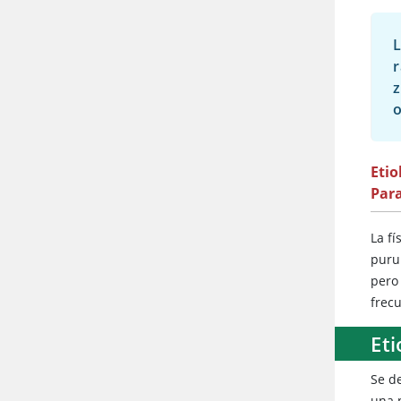
L
r
z
o
Etio
Par
La f
puru
pero
frec
Eti
Se d
una 