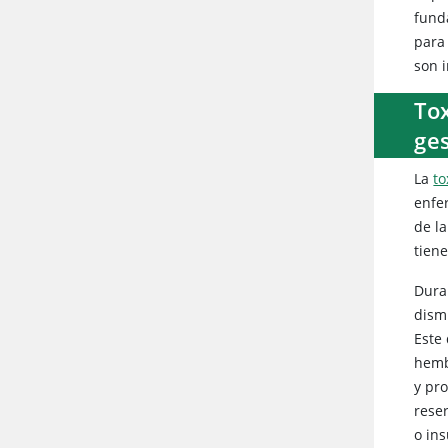
fund
para 
son 
Tox
ge
La
to
enfe
de l
tien
Duran
dism
Este
hemb
y pr
rese
o ins