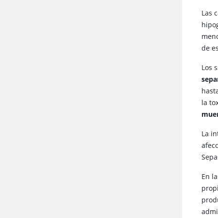
Las 
hipo
meno
de e
Los 
sepa
hast
la to
mue
La i
afec
Sepa
En la
propi
prod
admi