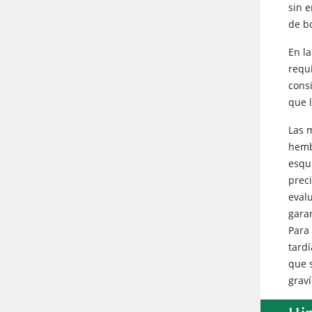
sin 
de bo
En la
requ
consi
que 
Las 
hemb
esqui
prec
evalu
gara
Para
tard
que s
graví