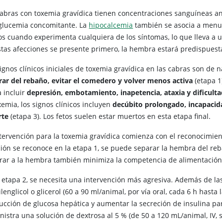
cabras con toxemia gravídica tienen concentraciones sanguíneas a
glucemia concomitante. La
hipocalcemia
también se asocia a menu
s cuando experimenta cualquiera de los síntomas, lo que lleva a un
stas afecciones se presente primero, la hembra estará predispuesta 
signos clínicos iniciales de toxemia gravídica en las cabras son d
rar del rebaño, evitar el comedero y volver menos activa
(etapa 1
a incluir
depresión, embotamiento, inapetencia, ataxia y dificult
xemia, los signos clínicos incluyen
decúbito prolongado, incapacida
rte
(etapa 3). Los fetos suelen estar muertos en esta etapa final.
ntervención para la toxemia gravídica comienza con el reconocimie
ción se reconoce en la etapa 1, se puede separar la hembra del reb
rar a la hembra también minimiza la competencia de alimentación
 etapa 2, se necesita una intervención más agresiva. Además de las
lenglicol o glicerol (60 a 90 ml/animal, por vía oral, cada 6 h hasta
ucción de glucosa hepática y aumentar la secreción de insulina pa
nistra una solución de dextrosa al 5 % (de 50 a 120 mL/animal, IV, 