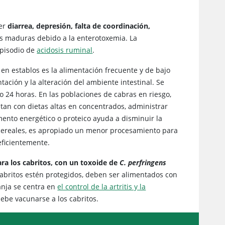
cer
diarrea, depresión, falta de coordinación,
as maduras debido a la enterotoxemia. La
pisodio de
acidosis ruminal
.
en establos es la alimentación frecuente y de bajo
tación y la alteración del ambiente intestinal. Se
 24 horas. En las poblaciones de cabras en riesgo,
tan con dietas altas en concentrados, administrar
mento energético o proteico ayuda a disminuir la
 cereales, es apropiado un menor procesamiento para
eficientemente.
a los cabritos, con un toxoide de
C. perfringens
cabritos estén protegidos, deben ser alimentados con
anja se centra en
el control de la artritis y la
debe vacunarse a los cabritos.