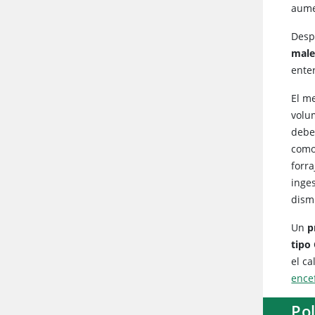
aume
Desp
male
ente
El m
volum
debe
como
forr
inge
dism
Un
p
tipo 
el c
encef
Po