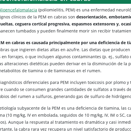
lioencefalomalacia
(poliomielitis, PEM) es una enfermedad neurológ
signos clínicos de la PEM en cabras son
desorientación, embotamie
vueltas, ceguera cortical progresiva, espasmos extensores y, oca
anecen tumbados y pueden finalmente morir sin recibir tratamien
M en cabras es causada principalmente por una deficiencia de t
abras que ingieren dietas altas en azufre. Las dietas que producen
 en forrajes, o que incluyen algunos contaminantes (p. ej., sulfato
as alteraciones dietéticas pueden derivar en la disminución de la 
metabolitos de tiamina o de tiaminasas en el rumen.
iagnósticos diferenciales para PEM incluyen toxicosis por plomo y t
re cuando se consumen grandes cantidades de sulfatos a través de
obios del rumen a sulfuros, generando gas de sulfuro de hidrógen
a etiología subyacente de la PEM es una deficiencia de tiamina, las
na (10 mg/kg, IV en embolada, seguidos de 10 mg/kg, IV, IM o SC, c
icos). Aunque la respuesta al tratamiento es dramática y casi inmed
rtante, la cabra rara vez recupera un nivel satisfactorio de produc