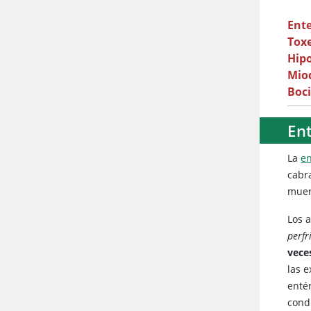
Ent
Toxe
Hipo
Mio
Boc
En
La
e
cabr
muer
Los 
perfr
veces
las 
enté
cond