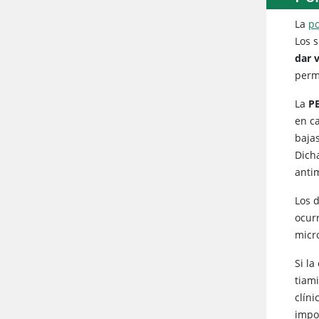
La
po
Los 
dar 
perm
La
PE
en c
bajas
Dich
anti
Los d
ocur
micr
Si l
tiami
clín
impo