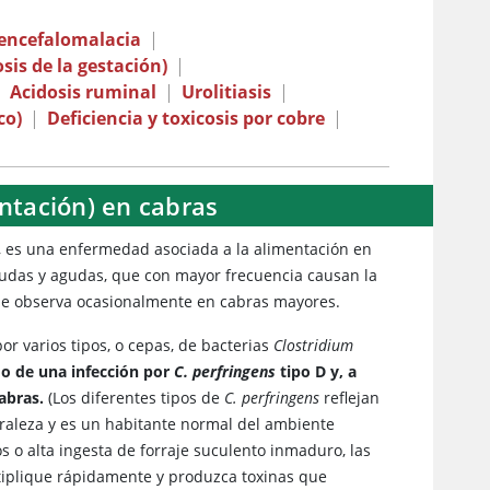
oencefalomalacia
|
sis de la gestación)
|
|
Acidosis ruminal
|
Urolitiasis
|
co)
|
Deficiencia y toxicosis por cobre
|
tación) en cabras
 es una enfermedad asociada a la alimentación en
udas y agudas, que con mayor frecuencia causan la
se observa ocasionalmente en cabras mayores.
r varios tipos, o cepas, de bacterias
Clostridium
do de una infección por
C. perfringens
tipo D y, a
abras.
(Los diferentes tipos de
C. perfringens
reflejan
raleza y es un habitante normal del ambiente
s o alta ingesta de forraje suculento inmaduro, las
iplique rápidamente y produzca toxinas que