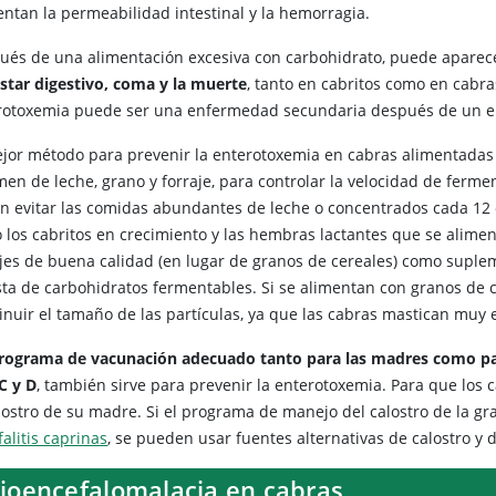
ntan la permeabilidad intestinal y la hemorragia.
ués de una alimentación excesiva con carbohidrato, puede apare
star digestivo, coma y la muerte
, tanto en cabritos como en cabr
rotoxemia puede ser una enfermedad secundaria después de un e
ejor método para prevenir la enterotoxemia en cabras alimentadas 
en de leche, grano y forraje, para controlar la velocidad de fermen
n evitar las comidas abundantes de leche o concentrados cada 12 o
 los cabritos en crecimiento y las hembras lactantes que se alimen
ajes de buena calidad (en lugar de granos de cereales) como suple
sta de carbohidratos fermentables. Si se alimentan con granos de
inuir el tamaño de las partículas, ya que las cabras mastican muy 
rograma de vacunación adecuado tanto para las madres como par
C y D
, también sirve para prevenir la enterotoxemia. Para que los 
alostro de su madre. Si el programa de manejo del calostro de la gr
alitis caprinas
, se pueden usar fuentes alternativas de calostro y 
lioencefalomalacia en cabras