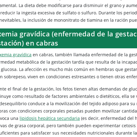
amental. La dieta debe modificarse para disminuir el grano y aumen
reducir la ingesta excesiva de sulfato o sulfuro. Durante los peri
inevitables, la inclusión de mononitrato de tiamina en la ración p
emia gravídica (enfermedad de la gestaci
stación) en cabras
xemia gravídica
en cabras, también llamada enfermedad de la gesta
rmedad metabólica de la gestación tardía que resulta de la incap
a glucosa. La afección es mucho más común en hembras que gestan
en sobrepeso, viven en condiciones estresantes o tienen otras en
te el final de la gestación, los fetos tienen altas demandas de glu
inuye como resultado de factores ambientales o dietéticos, ella se 
 desequilibrio conduce a la movilización del tejido adiposo para su
ras con condiciones corporales pesadas pueden movilizar cantidad
ovoca una
lipidosis hepática secundaria
(es decir, enfermedad del 
rvas de grasa corporal, pero también pueden experimentar cetosis 
uficientes para satisfacer sus necesidades nutricionales durante la