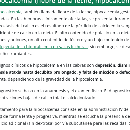
ocalcemia (fiebre de la leche, hipocalce
ipocalcemia
, también llamada fiebre de la leche, hipocalcemia gest
das. En las hembras clínicamente afectadas, se presenta durante el
stasis del calcio es el resultado de la pérdida de calcio en la sang
iciente de calcio en la dieta. El alto contenido de potasio en la d
ones y aniones, un alto contenido de fósforo y un bajo contenido d
togenia de la hipocalcemia en vacas lecheras
; sin embargo, se des
eños rumiantes.
signos clínicos de hipocalcemia en las cabras son
depresión, dismin
esde ataxia hasta decúbito prolongado, y falta de micción o defe
nte, dependiendo de la gravedad de la hipocalcemia.
iagnóstico se basa en la anamnesis y el examen físico. El diagnósti
ntraciones bajas de calcio total o calcio ionizado.
ratamiento para la hipocalcemia consiste en la administración IV de
g) de forma lenta y progresiva, mientras se escucha la presencia d
alcio adicional (sin dextrosa) por vía subcutánea para las recaídas