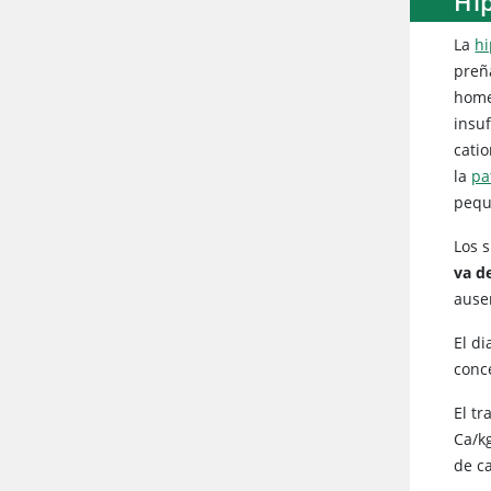
Hip
La
h
preña
homeo
insuf
cati
la
pa
pequ
Los 
va d
ause
El d
conce
El t
Ca/k
de c