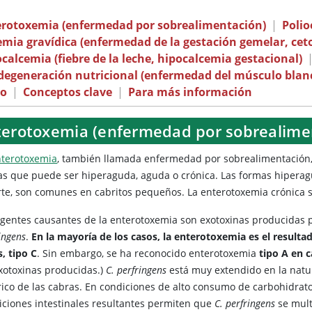
erotoxemia (enfermedad por sobrealimentación)
|
Poli
mia gravídica (enfermedad de la gestación gemelar, ceto
calcemia (fiebre de la leche, hipocalcemia gestacional)
degeneración nutricional (enfermedad del músculo blan
io
|
Conceptos clave
|
Para más información
terotoxemia (enfermedad por sobrealimen
nterotoxemia
, también llamada enfermedad por sobrealimentación,
as que puede ser hiperaguda, aguda o crónica. Las formas hiperag
te, son comunes en cabritos pequeños. La enterotoxemia crónica 
agentes causantes de la enterotoxemia son exotoxinas producidas po
ingens
.
En la mayoría de los casos, la enterotoxemia es el resulta
, tipo C
. Sin embargo, se ha reconocido enterotoxemia
tipo A en c
exotoxinas producidas.)
C. perfringens
está muy extendido en la natu
rico de las cabras. En condiciones de alto consumo de carbohidrato
iciones intestinales resultantes permiten que
C. perfringens
se mult