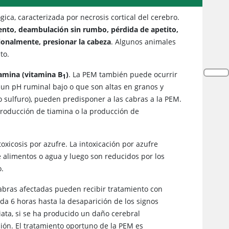
ica, caracterizada por necrosis cortical del cerebro.
nto, deambulación sin rumbo, pérdida de apetito,
sionalmente, presionar la cabeza
. Algunos animales
to.
iamina (vitamina B
)
. La PEM también puede ocurrir
1
 un pH ruminal bajo o que son altas en granos y
 o sulfuro), pueden predisponer a las cabras a la PEM.
producción de tiamina o la producción de
oxicosis por azufre. La intoxicación por azufre
 alimentos o agua y luego son reducidos por los
o.
 cabras afectadas pueden recibir tratamiento con
ada 6 horas hasta la desaparición de los signos
iata, si se ha producido un daño cerebral
ción. El tratamiento oportuno de la PEM es