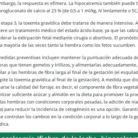
embargo, la respuesta es efímera. La hipocalcemia también puede t
rogluconato de calcio al 23 % (de 0,5 a 1 ml/kg, IV lentamente o SC
 etapa 3, la toxemia gravídica debe tratarse de manera intensiva. 
iere un tratamiento médico del estado ácido-base, ya que las cabra
derar la extirpación fetal mediante cirugía o abortivos. El pronós
la mayoría de las veces tanto la hembra como los fetos sucumben.
medidas preventivas incluyen mantener la puntuación adecuada de c
ras que tienen gemelos y trillizos, y alimentarlas adecuadamente,
lar a las hembras de fibra larga al final de la gestación (el esqui
ipite la toxemia gravídica al final de la gestación). A medida que 
arse la calidad del forraje, es decir, el componente de fibra vegeta
ntizar suficiente azúcar y almidón en la dieta para promover la pro
 las hembras con condiciones corporales pesadas, la adición de niac
ía) para reducir la incidencia de cetogénesis es una opción. Garant
e controlan los cambios en la condición corporal a lo largo de la g
dica.