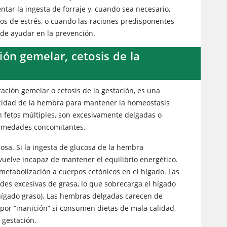
tar la ingesta de forraje y, cuando sea necesario,
odos de estrés, o cuando las raciones predisponentes
uede ayudar en la prevención.
ón gemelar, cetosis de la
ción gemelar o cetosis de la gestación, es una
acidad de la hembra para mantener la homeostasis
 fetos múltiples, son excesivamente delgadas o
fermedades concomitantes.
cosa. Si la ingesta de glucosa de la hembra
vuelve incapaz de mantener el equilibrio energético.
 metabolización a cuerpos cetónicos en el hígado. Las
es excesivas de grasa, lo que sobrecarga el hígado
hígado graso). Las hembras delgadas carecen de
por “inanición” si consumen dietas de mala calidad,
 gestación.