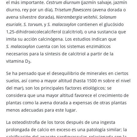
el más importante.
Cestrum diurnum
(jazmín salvaje, jazmín
diurno, rey por un día),
Trisetum flavescens
(avena dorada o
avena silvestre dorada),
Nierembergia veitehii
,
Solanum
esuriale
,
S. torvum
, y
S. malacoxylon
contienen el glucósido
1,25-dihidroxicolecalciferol (calcitriol), o una sustancia que
imita su acción calcinógena. Los estudios indican que
S. malacoxylon
cuenta con los sistemas enzimáticos
necesarios para la síntesis de calcitriol a partir de la
vitamina D​
.
3
Se ha pensado que el desequilibrio de minerales en ciertos
suelos, así como a mayor altitud (hasta 1500 m sobre el nivel
del mar), son los principales factores etiológicos; se
considera que una mayor altitud favorece el crecimiento de
plantas como la avena dorada a expensas de otras plantas
menos adecuadas para este lugar.
La osteodistrofia de los toros después de una ingesta
prolongada de calcio en exceso es una patología similar; la
calcificación del aparato cardiovascular, relacionada con la