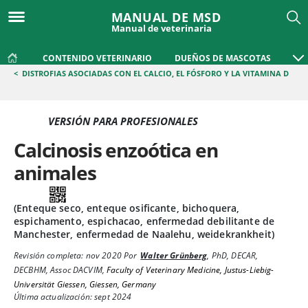
MANUAL DE MSD
Manual de veterinaria
CONTENIDO VETERINARIO
DUEÑOS DE MASCOTAS
<
DISTROFIAS ASOCIADAS CON EL CALCIO, EL FÓSFORO Y LA VITAMINA D
VERSIÓN PARA PROFESIONALES
Calcinosis enzoótica en
animales
(Enteque seco, enteque osificante, bichoquera,
espichamento, espichacao, enfermedad debilitante de
Manchester, enfermedad de Naalehu, weidekrankheit)
Revisión completa:
nov 2020
Por
Walter Grünberg
,
PhD, DECAR,
DECBHM, Assoc DACVIM
,
Faculty of Veterinary Medicine, Justus-Liebig-
Universität Giessen, Giessen, Germany
Última actualización: sept 2024